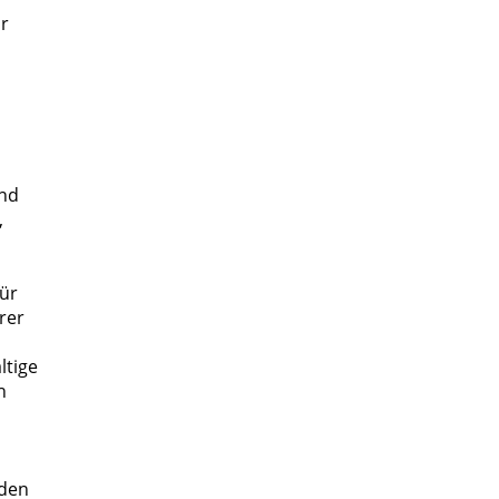
ir
ind
,
für
rer
ltige
h
eden