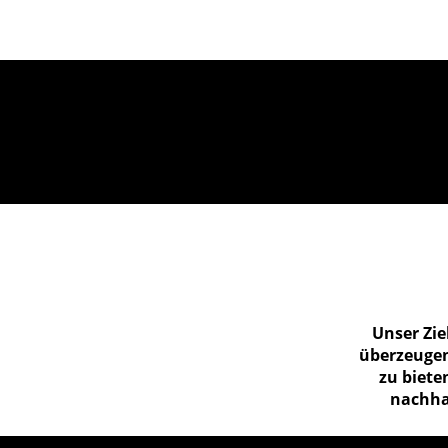
Unser Zie
überzeuge
zu biete
nachhal