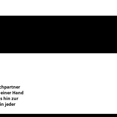
echpartner
 einer Hand
s hin zur
in jeder