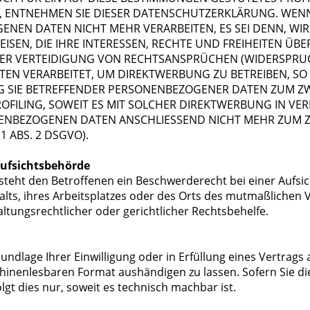
, ENTNEHMEN SIE DIESER DATENSCHUTZERKLÄRUNG. WEN
ENEN DATEN NICHT MEHR VERARBEITEN, ES SEI DENN, 
SEN, DIE IHRE INTERESSEN, RECHTE UND FREIHEITEN ÜB
 VERTEIDIGUNG VON RECHTSANSPRÜCHEN (WIDERSPRUCH 
N VERARBEITET, UM DIREKTWERBUNG ZU BETREIBEN, SO H
G SIE BETREFFENDER PERSONENBEZOGENER DATEN ZUM 
PROFILING, SOWEIT ES MIT SOLCHER DIREKTWERBUNG IN VE
NENBEZOGENEN DATEN ANSCHLIESSEND NICHT MEHR ZUM 
 ABS. 2 DSGVO).
Aufsichtsbehörde
steht den Betroffenen ein Beschwerderecht bei einer Aufs
alts, ihres Arbeitsplatzes oder des Orts des mutmaßlichen
tungsrechtlicher oder gerichtlicher Rechtsbehelfe.
rundlage Ihrer Einwilligung oder in Erfüllung eines Vertrags
chinenlesbaren Format aushändigen zu lassen. Sofern Sie di
gt dies nur, soweit es technisch machbar ist.