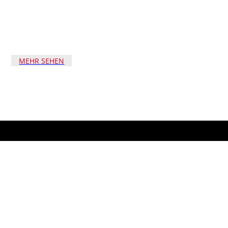
MEHR SEHEN
FRAGEN SIE UNS UNVERBINDLICH AN
Sie haben Interesse an unseren Dienstleistungen
oder möchten ein Angebot einholen? Schreiben Sie