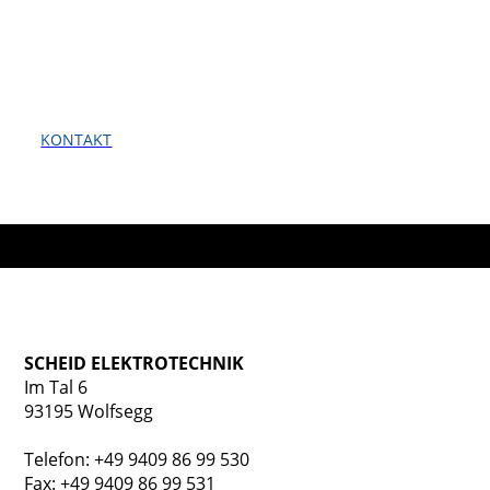
uns an. Wir gehen auf Ihr Anliegen ein und schlagen
Ihnen eine praktikable und kostengünstige Lösung
vor.
KONTAKT
SCHEID ELEKTROTECHNIK
Im Tal 6
93195 Wolfsegg
Telefon: +49 9409 86 99 530
Fax: +49 9409 86 99 531